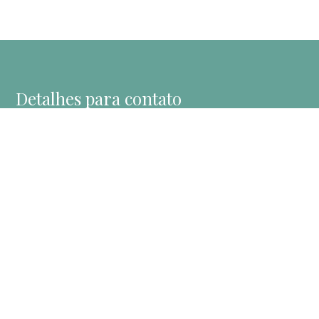
Detalhes para contato
EQUIPE CASA TRE
WhatsApp
(11) 99165-9100
E-mail
CONTATO@CASATREIMOVEIS.COM.BR
Entre em Contato
Nome
E-mail
Telefone