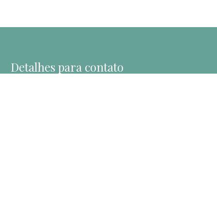
Detalhes para contato
EQUIPE CASA TRE
WhatsApp
(11) 99165-9100
E-mail
CONTATO@CASATREIMOVEIS.COM.BR
Entre em Contato
Nome
E-mail
Telefone